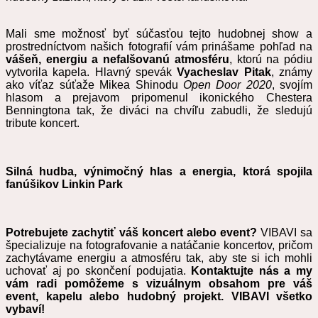
Mali sme možnosť byť súčasťou tejto hudobnej show a
prostredníctvom našich fotografií vám prinášame pohľad na
vášeň, energiu a nefalšovanú atmosféru
, ktorú na pódiu
vytvorila kapela. Hlavný spevák
Vyacheslav Pitak
, známy
ako víťaz súťaže Mikea Shinodu
Open Door 2020
, svojím
hlasom a prejavom pripomenul ikonického Chestera
Benningtona tak, že diváci na chvíľu zabudli, že sledujú
tribute koncert.
Silná hudba, výnimočný hlas a energia, ktorá spojila
fanúšikov Linkin Park
Potrebujete zachytiť váš koncert alebo event?
VIBAVI sa
špecializuje na fotografovanie a natáčanie koncertov, pričom
zachytávame energiu a atmosféru tak, aby ste si ich mohli
uchovať aj po skončení podujatia.
Kontaktujte nás a my
vám radi pomôžeme s vizuálnym obsahom pre váš
event, kapelu alebo hudobný projekt. VIBAVI všetko
vybaví!