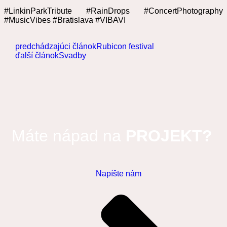
#LinkinParkTribute #RainDrops #ConcertPhotography
#MusicVibes #Bratislava #VIBAVI
predchádzajúci článok
Rubicon festival
ďalší článok
Svadby
Máte nápad na
PROJEKT?
Napíšte nám