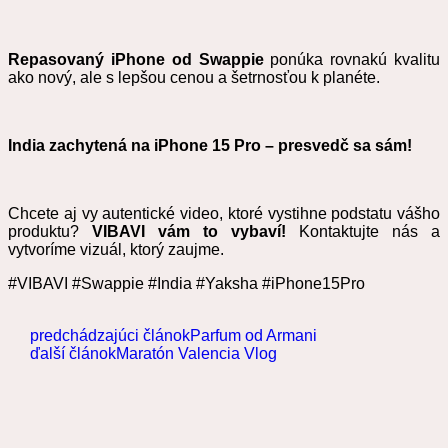
Repasovaný iPhone od Swappie
ponúka rovnakú kvalitu
ako nový, ale s lepšou cenou a šetrnosťou k planéte.
India zachytená na iPhone 15 Pro – presvedč sa sám!
Chcete aj vy autentické video, ktoré vystihne podstatu vášho
produktu?
VIBAVI vám to vybaví!
Kontaktujte nás a
vytvoríme vizuál, ktorý zaujme.
#VIBAVI #Swappie #India #Yaksha #iPhone15Pro
predchádzajúci článok
Parfum od Armani
ďalší článok
Maratón Valencia Vlog