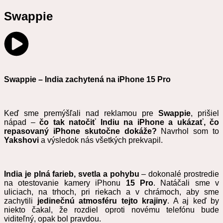
Swappie
Swappie – India zachytená na iPhone 15 Pro
Keď sme premýšľali nad reklamou pre
Swappie
, prišiel
nápad –
čo tak natočiť Indiu na iPhone a ukázať, čo
repasovaný iPhone skutočne dokáže?
Navrhol som to
Yakshovi
a výsledok nás všetkých prekvapil.
India je plná farieb, svetla a pohybu
– dokonalé prostredie
na otestovanie kamery iPhonu
15 Pro
. Natáčali sme v
uliciach, na trhoch, pri riekach a v chrámoch, aby sme
zachytili
jedinečnú atmosféru tejto krajiny
. A aj keď by
niekto čakal, že rozdiel oproti novému telefónu bude
viditeľný, opak bol pravdou.