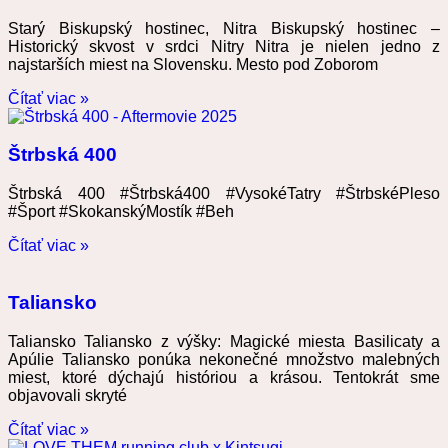
Starý Biskupský hostinec, Nitra Biskupský hostinec –
Historický skvost v srdci Nitry Nitra je nielen jedno z
najstarších miest na Slovensku. Mesto pod Zoborom
Čítať viac »
Štrbská 400
Štrbská 400 #Štrbská400 #VysokéTatry #ŠtrbskéPleso
#Šport #SkokanskýMostík #Beh
Čítať viac »
Taliansko
Taliansko Taliansko z výšky: Magické miesta Basilicaty a
Apúlie Taliansko ponúka nekonečné množstvo malebných
miest, ktoré dýchajú históriou a krásou. Tentokrát sme
objavovali skryté
Čítať viac »